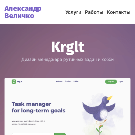
Александр
Услуги
Работы
Контакты
Величко
Krglt
Дизайн менеджера рутинных задач и хобби